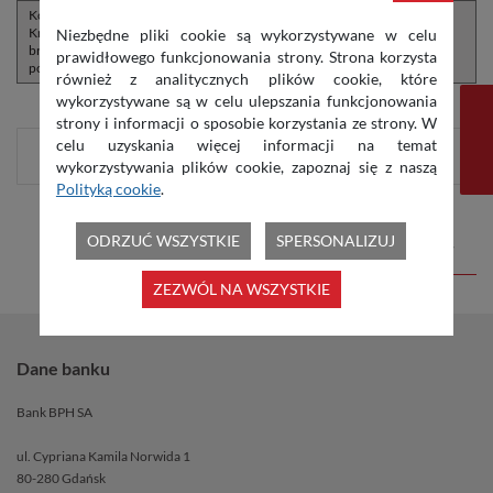
Kopia dowodów osobistych
-
Kredytobiorców, a w przypadku ich
Niezbędne pliki cookie są wykorzystywane w celu
braku - kopia innego dokumentu
prawidłowego funkcjonowania strony. Strona korzysta
potwierdzającego tożsamość.
również z analitycznych plików cookie, które
wykorzystywane są w celu ulepszania funkcjonowania
strony i informacji o sposobie korzystania ze strony. W
celu uzyskania więcej informacji na temat
Źródło dochodu
wykorzystywania plików cookie, zapoznaj się z naszą
Polityką cookie
.
ODRZUĆ WSZYSTKIE
SPERSONALIZUJ
GENERUJ PDF
ZEZWÓL NA WSZYSTKIE
Dane banku
Bank BPH SA
ul. Cypriana Kamila Norwida 1
80-280 Gdańsk