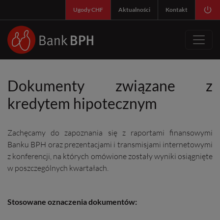
SY
Ugody CHF
Aktualności
Kontakt
Dokumenty związane z
kredytem hipotecznym
Zachęcamy do zapoznania się z raportami finansowymi
Banku BPH oraz prezentacjami i transmisjami internetowymi
z konferencji, na których omówione zostały wyniki osiągnięte
w poszczególnych kwartałach.
Stosowane oznaczenia dokumentów: