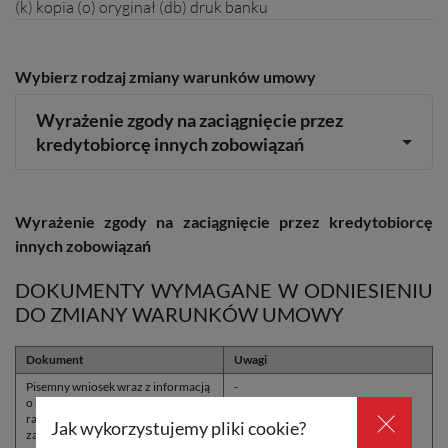
(k) kopia (o) oryginał (db) druk banku
Wybierz rodzaj zmiany warunków umowy
Wyrażenie zgody na zaciągnięcie przez
kredytobiorcę innych zobowiązań
Wyrażenie zgody na zaciągnięcie przez kredytobiorcę
innych zobowiązań
DOKUMENTY WYMAGANE W ODNIESIENIU
DO ZMIANY WARUNKÓW UMOWY
Dokument
Uwagi
Pisemny wniosek wraz z informacją
-
o kwocie zobowiązania, wysokości
×
raty miesięcznej oraz
Jak wykorzystujemy pliki cookie?
zabezpieczeniu.