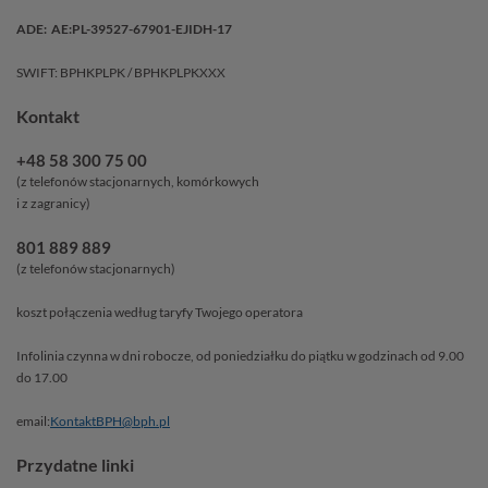
ADE: AE:PL-39527-67901-EJIDH-17
SWIFT: BPHKPLPK / BPHKPLPKXXX
Kontakt
+48 58 300 75 00
(z telefonów stacjonarnych, komórkowych
i z zagranicy)
801 889 889
(z telefonów stacjonarnych)
koszt połączenia według taryfy Twojego operatora
Infolinia czynna w dni robocze, od poniedziałku do piątku w godzinach od 9.00
do 17.00
email:
KontaktBPH@bph.pl
Przydatne linki