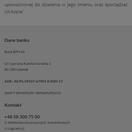
upoważnionej do działania w jego imieniu oraz sporządzać
ich kopie.”
Dane banku
Bank BPH SA
ul. Cypriana Kamila Norwida 1
80-280 Gdańsk
ADE: AE:PL-39527-67901-EJIDH-17
SWIFT: BPHKPLPK / BPHKPLPKXXX
Kontakt
+48 58 300 75 00
(z telefonów stacjonarnych, komórkowych
i z zagranicy)