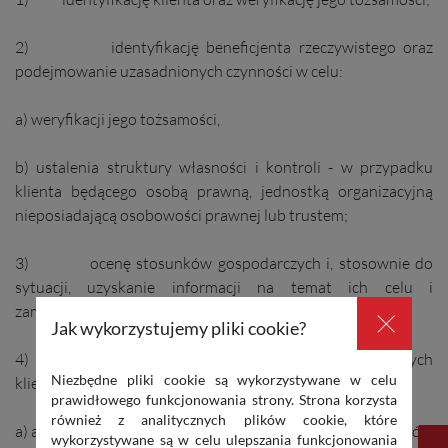
2) identyfikację beneficjenta rzeczywistego oraz
podejmowanie uzasadnionych czynności w celu:
a) weryfikacji jego tożsamości,
b) ustalenia struktury własności i kontroli - w przypadku
klienta będącego osobą prawną, jednostką organizacyjną
nieposiadającą osobowości prawnej lub trustem;
3) ocenę stosunków gospodarczych i, stosownie do
sytuacji, uzyskanie informacji na temat ich celu i
zamierzonego charakteru;
×
Jak wykorzystujemy pliki cookie?
4) bieżące monitorowanie stosunków gospodarczych
Niezbędne pliki cookie są wykorzystywane w celu
klienta, w tym:
prawidłowego funkcjonowania strony. Strona korzysta
również z analitycznych plików cookie, które
a) analizę transakcji przeprowadzanych w ramach stosunków
wykorzystywane są w celu ulepszania funkcjonowania