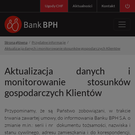
SY
Ugody CHF
Aktualności
Kontakt
Strona główna
Przydatne informacje
Aktualizacja danych i monitorowanie stosunków gospodarczych Klientów
Aktualizacja danych i
monitorowanie stosunków
gospodarczych Klientów
Przypominamy, że są Państwo zobowiązani, w trakcie
trwania zawartej umowy, do informowania Banku BPH S.A. o
zmianie m.in.: serii i nr dokumentu tożsamości, nazwiska i
stanu cywilnego, adresu zamieszkania i do korespondencji,