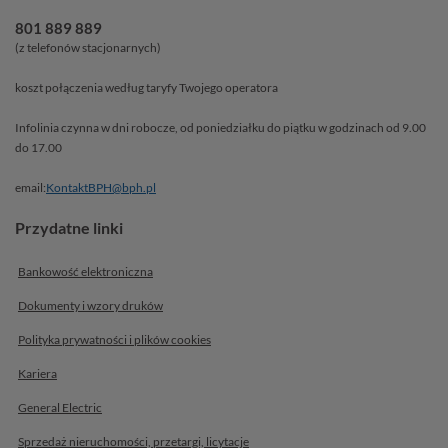
801 889 889
(z telefonów stacjonarnych)
koszt połączenia według taryfy Twojego operatora
Infolinia czynna w dni robocze, od poniedziałku do piątku w godzinach od 9.00
do 17.00
email:
KontaktBPH@bph.pl
Przydatne linki
Bankowość elektroniczna
Dokumenty i wzory druków
Polityka prywatności i plików
cookies
Kariera
General Electric
Sprzedaż nieruchomości, przetargi, licytacje