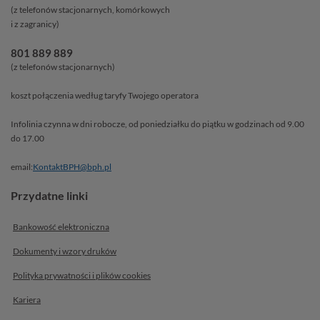
(z telefonów stacjonarnych, komórkowych
i z zagranicy)
801 889 889
(z telefonów stacjonarnych)
koszt połączenia według taryfy Twojego operatora
Infolinia czynna w dni robocze, od poniedziałku do piątku w godzinach od 9.00
do 17.00
email:
KontaktBPH@bph.pl
Przydatne linki
Bankowość elektroniczna
Dokumenty i wzory druków
Polityka prywatności i plików
cookies
Kariera