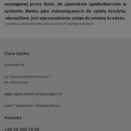
wymaganej przez Bank, do ujawnienia spadkobierców w
systemie Banku jako zobowiązanych do spłaty kredytu,
niemożliwe jest wprowadzenie zmian do umowy kredytu.
* opłata za połączenie jest zależna od taryfy danego operatora.
Dane banku
Bank BPH SA
ul. Cypriana Kamila Norwida 1
80-280 Gdańsk
ADE: AE:PL-39527-67901-EJIDH-17
SWIFT: BPHKPLPK / BPHKPLPKXXX
Kontakt
+48 58 300 75 00