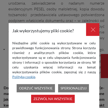
urodzenia, zaświadczenie o nadanym numerze
ewidencyjnym PESEL osoby małoletniej, kopia dowodu
tożsamości przedstawiciela ustawowego potwierdzona
podpisem właściciela dokumentu oraz – w zależności od
sytuacji występującej w danej sprawie – może być
×
Jak wykorzystujemy pliki cookie?
wymagana zgoda sądu opiekuńczego na dokonywanie
niektórych czynności prawnych w zakresie umowy
Niezbędne pliki cookie są wykorzystywane w celu
kredytu,
prawidłowego funkcjonowania strony. Strona korzysta
zawiadomienie sądu wieczystoksięgowego,
również z analitycznych plików cookie, które
potwierdzające dokonanie zmiany prawa własności
wykorzystywane są w celu ulepszania funkcjonowania
w dziale II Księgi Wieczystej nieruchomości. będącej
strony i informacji o sposobie korzystania ze strony. W
zabezpieczeniem kredytu, zgodnie z postanowieniem sądu
celu uzyskania więcej informacji na temat
wykorzystywania plików cookie, zapoznaj się z naszą
o nabyciu spadku/notarialnym aktem poświadczenia
Polityką cookie
.
dziedziczenia.
Dokumenty przesłane do Banku drogą elektroniczną (e-
ODRZUĆ WSZYSTKIE
SPERSONALIZUJ
mail, System Bankowości Internetowej) będą traktowane
ZEZWÓL NA WSZYSTKIE
jako oryginał, pod warunkiem opatrzenia ich podpisem
kwalifikowanym, wystawionym przez urzędy (dot. akt