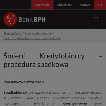
SY
Ugody CHF
Aktualności
Kontakt
Strona główna
Przydatne informacje
Śmierć Kredytobiorcy – procedura spadkowa
Śmierć Kredytobiorcy –
procedura spadkowa
Podstawowe informacje:
Spadkobiercy
, wskazani w prawomocnym postanowieniu o
stwierdzeniu nabycia spadku, wydanym przez sąd lub akcie
poświadczenia dziedziczenia, sporządzonym przez