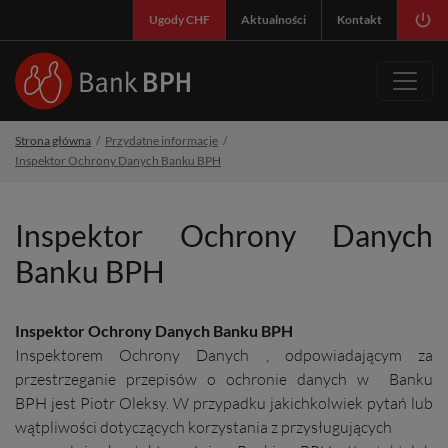
SY
Ugody CHF
Aktualności
Kontakt
Strona główna
Przydatne informacje
Inspektor Ochrony Danych Banku BPH
Inspektor Ochrony Danych
Banku BPH
Inspektor Ochrony Danych Banku BPH
Inspektorem Ochrony Danych , odpowiadającym za
przestrzeganie przepisów o ochronie danych w Banku
BPH jest Piotr Oleksy. W przypadku jakichkolwiek pytań lub
wątpliwości dotyczących korzystania z przysługujących