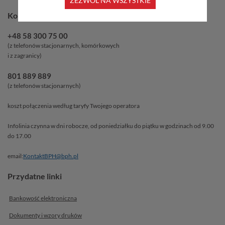
ZEZWÓL NA WSZYSTKIE
Kontakt
+48 58 300 75 00
(z telefonów stacjonarnych, komórkowych
i z zagranicy)
801 889 889
(z telefonów stacjonarnych)
koszt połączenia według taryfy Twojego operatora
Infolinia czynna w dni robocze, od poniedziałku do piątku w godzinach od 9.00
do 17.00
email:
KontaktBPH@bph.pl
Przydatne linki
Bankowość elektroniczna
Dokumenty i wzory druków