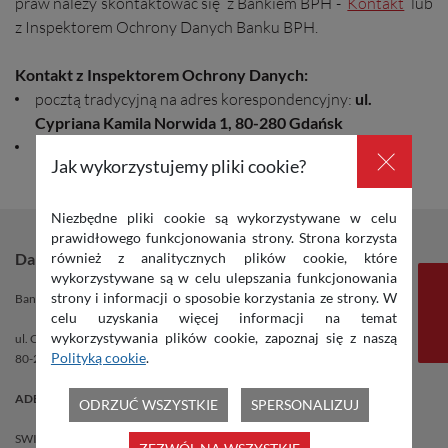
praw należy skontaktować się z Bankiem BPH -
Kontakt
lub
z Inspektorem Ochrony Danych Banku BPH.
Kontakt z Inspektorem Ochrony Danych:
pocztą tradycyjną na adres korespondencyjny:
ul.
Cypriana Kamila Norwida 1, 80-280 Gdańsk
pocztą elektroniczną na adres:
iodo.bph@bph.pl
.
×
Jak wykorzystujemy pliki cookie?
Niezbędne pliki cookie są wykorzystywane w celu
prawidłowego funkcjonowania strony. Strona korzysta
również z analitycznych plików cookie, które
Dane banku
wykorzystywane są w celu ulepszania funkcjonowania
strony i informacji o sposobie korzystania ze strony. W
Bank BPH SA
celu uzyskania więcej informacji na temat
wykorzystywania plików cookie, zapoznaj się z naszą
ul. Cypriana Kamila Norwida 1
Polityką cookie
.
80-280 Gdańsk
ADE: AE:PL-39527-67901-EJIDH-17
ODRZUĆ WSZYSTKIE
SPERSONALIZUJ
SWIFT: BPHKPLPK / BPHKPLPKXXX