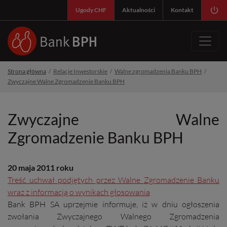
SY
Ugody CHF
Aktualności
Kontakt
Strona główna
Relacje Inwestorskie
Walne zgromadzenia Banku BPH
Zwyczajne Walne Zgromadzenie Banku BPH
Zwyczajne Walne
Zgromadzenie Banku BPH
20 maja 2011 roku
Treść uchwał podjętych przez Walne Zgromadzenie Banku
wraz z informacją o wynikach głosowania
Bank BPH SA uprzejmie informuje, iż w dniu ogłoszenia
zwołania Zwyczajnego Walnego Zgromadzenia