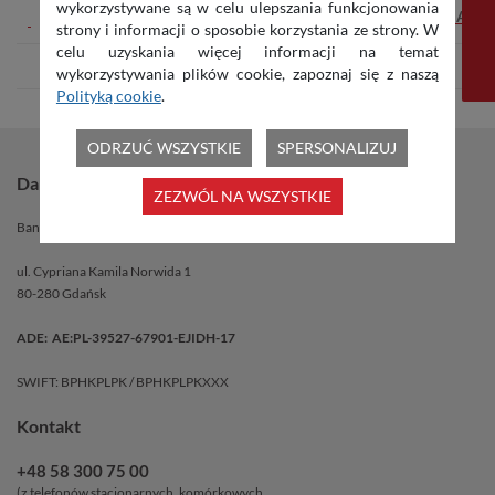
wykorzystywane są w celu ulepszania funkcjonowania
NASTĘPNA
strony i informacji o sposobie korzystania ze strony. W
celu uzyskania więcej informacji na temat
WSZYSTKIE WALNE ZGROMADZENIA
wykorzystywania plików cookie, zapoznaj się z naszą
Polityką cookie
.
ODRZUĆ WSZYSTKIE
SPERSONALIZUJ
Dane banku
ZEZWÓL NA WSZYSTKIE
Bank BPH SA
ul. Cypriana Kamila Norwida 1
80-280 Gdańsk
ADE: AE:PL-39527-67901-EJIDH-17
SWIFT: BPHKPLPK / BPHKPLPKXXX
Kontakt
+48 58 300 75 00
(z telefonów stacjonarnych, komórkowych