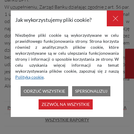
W uzupełnieniu, Zarząd Banku działając zgodnie z art. 56 par.
1 ust. 1 Ustawy informuje, że 31 marca 2016 roku otrzymał
×
Jak wykorzystujemy pliki cookie?
od GE Capital zawiadomienie o tym, że oczekuje, że w
najbliższym czasie podpisze z Alior Bankiem dokumentację
Niezbędne pliki cookie są wykorzystywane w celu
dotyczącą transakcji sprzedaży (w strukturze podziału przez
prawidłowego funkcjonowania strony. Strona korzysta
wydzielenie) podstawowej części Banku BPH (z wyłączeniem
również z analitycznych plików cookie, które
działalności w zakresie kredytów hipotecznych i
wykorzystywane są w celu ulepszania funkcjonowania
bezpośrednio posiadanego przez Bank większościowego
strony i informacji o sposobie korzystania ze strony. W
udziału w BPH PBK Zarządzanie Funduszami sp. z o.o., która
celu uzyskania więcej informacji na temat
wykorzystywania plików cookie, zapoznaj się z naszą
jest jedynym akcjonariuszem BPH Towarzystwo Funduszy
Polityką cookie
.
Inwestycyjnych S.A.). Zgodnie z zawiadomieniem działania
Alior Banku są wspierane przez jego akcjonariusza PZU.
ODRZUĆ WSZYSTKIE
SPERSONALIZUJ
ZEZWÓL NA WSZYSTKIE
POPRZEDNIA
NASTĘPNA
WSZYSTKIE RAPORTY