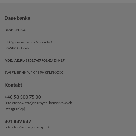
Dane banku
Bank BPH SA
ul. Cypriana Kamila Norwida 1
80-280 Gdańsk
ADE: AE:PL-39527-67901-EJIDH-17
SWIFT: BPHKPLPK / BPHKPLPKXXX
Kontakt
+48 58 300 75 00
(z telefonów stacjonarnych, komórkowych
i z zagranicy)
801 889 889
(z telefonów stacjonarnych)