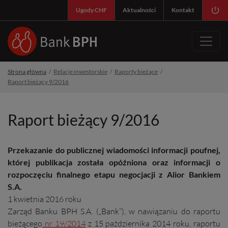
SY
Ugody CHF
Aktualności
Kontakt
Strona główna
Relacje inwestorskie
Raporty bieżące
Raport bieżący 9/2016
Raport bieżący 9/2016
Przekazanie do publicznej wiadomości informacji poufnej,
której publikacja została opóźniona oraz informacji o
rozpoczęciu finalnego etapu negocjacji z Alior Bankiem
S.A.
1 kwietnia 2016 roku
Zarząd Banku BPH S.A. („Bank”), w nawiązaniu do raportu
bieżącego
nr 19/2014
z 15 października 2014 roku, raportu