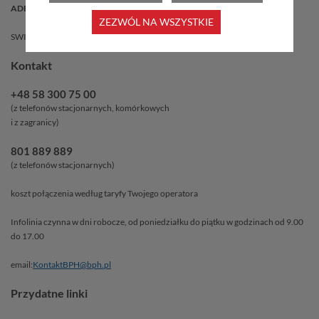
ADE: AE:PL-39527-67901-EJIDH-17
ZEZWÓL NA WSZYSTKIE
SWIFT: BPHKPLPK / BPHKPLPKXXX
Kontakt
+48 58 300 75 00
(z telefonów stacjonarnych, komórkowych
i z zagranicy)
801 889 889
(z telefonów stacjonarnych)
koszt połączenia według taryfy Twojego operatora
Infolinia czynna w dni robocze, od poniedziałku do piątku w godzinach od 9.00
do 17.00
email:
KontaktBPH@bph.pl
Przydatne linki