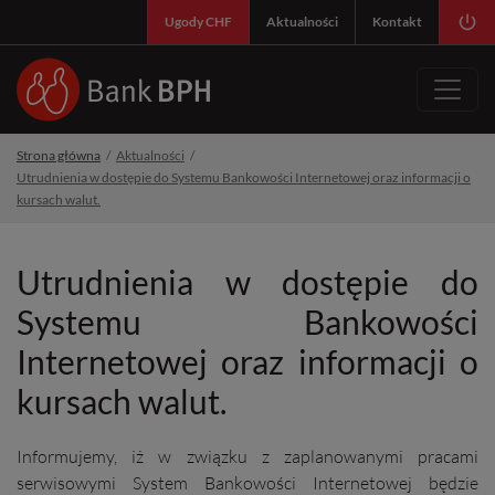
SY
Ugody CHF
Aktualności
Kontakt
Strona główna
Aktualności
Utrudnienia w dostępie do Systemu Bankowości Internetowej oraz informacji o
kursach walut.
Utrudnienia w dostępie do
Systemu Bankowości
Internetowej oraz informacji o
kursach walut.
Informujemy, iż w związku z zaplanowanymi pracami
serwisowymi System Bankowości Internetowej będzie