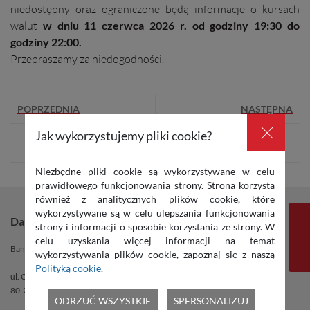
niedostępny oraz ograniczone będą informacje o kursach
walut
w dniu 11 czerwca 2026 r. od godziny 19:30 do
godziny 22:00.
Przepraszamy za niedogodności.
INNE AKTUALNOŚCI
aktualność
POPRZEDNIA
aktualność
NASTĘPNA
×
Jak wykorzystujemy pliki cookie?
WSZYSTKIE AKTUALNOŚCI
Niezbędne pliki cookie są wykorzystywane w celu
prawidłowego funkcjonowania strony. Strona korzysta
również z analitycznych plików cookie, które
wykorzystywane są w celu ulepszania funkcjonowania
Dane banku
strony i informacji o sposobie korzystania ze strony. W
celu uzyskania więcej informacji na temat
Bank BPH SA
wykorzystywania plików cookie, zapoznaj się z naszą
Polityką cookie
.
ul. Cypriana Kamila Norwida 1
80-280 Gdańsk
ODRZUĆ WSZYSTKIE
SPERSONALIZUJ