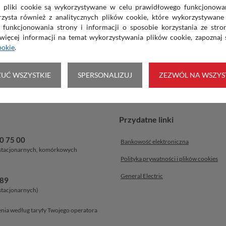
aktualność
NASTĘPNA
 pliki cookie są wykorzystywane w celu prawidłowego funkcjonowan
rzysta również z analitycznych plików cookie, które wykorzystywane
i
Awaria logowania do Systemu Bankowości
a funkcjonowania strony i informacji o sposobie korzystania ze stro
Internetowej usunięta
więcej informacji na temat wykorzystywania plików cookie, zapoznaj 
ookie
.
IE AKTUALNOŚCI
UĆ WSZYSTKIE
SPERSONALIZUJ
ZEZWÓL NA WSZYS
Przydatne linki
0 75 00
Bankowość elektroniczna
 stacjonarnych, komórkowych
Polityka prywatności i plików
cookies
General Electric
889
 stacjonarnych)
enia według taryfy Twojego operatora