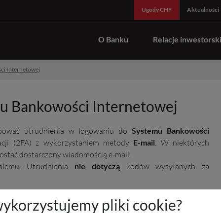
Ugody CHF
Aktualności
O Banku
Relacje inwestorsk
ci Internetowej
u Bankowości Internetowej
ować utrudnienia w logowaniu do
Systemu Bankowości
acji (2FA) z wykorzystaniem metody
E-mail
. W niektórych
ostać dostarczony wiadomością e-mail.
blemu. Utrudnienia
nie dotyczą
kodów wysyłanych za
wykorzystujemy pliki cookie?